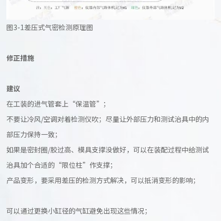
图3-1差压式气密检测原理图
修正措施
建议
在工装的进气管套上“保温管”；
不要让冷风/空调对着检测仪吹；尽量让外部压力和测试治具中的内
部压力保持一致；
如果是密封圈/胶过高、模具支撑没做好，可以在装配过程中给测试
治具加个合适的“限位柱”作支撑；
产品变形，要采用差压的检测方式解决，可以抵消变形的影响；
可以通过更换小缸径的气缸避免出现这些情况；