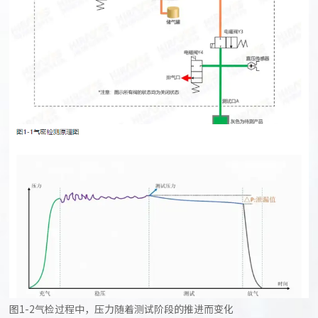
图1-2气检过程中，压力随着测试阶段的推进而变化