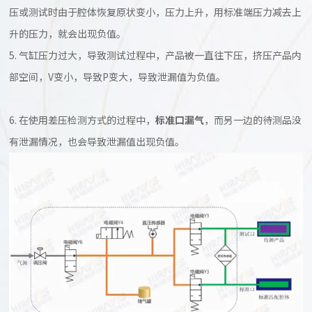
压或测试时由于腔体恢复原状变小，压力上升，用标准端压力减去上
升的压力，就会出现负值。
5. 气缸压力过大，导致测试过程中，产品被一直往下压，挤压产品内
部空间，V变小，导致P变大，导致泄漏值为负值。
6. 在使用差压检测方式的过程中，
标准口漏气
，而另一边的待测品没
有泄漏情况，也会导致泄漏值出现负值。